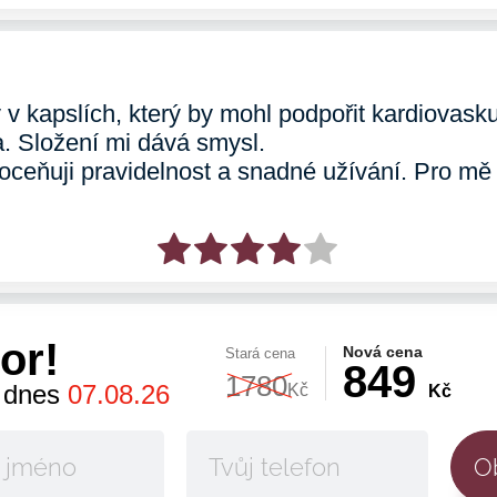
 v kapslích, který by mohl podpořit kardiovask
a. Složení mi dává smysl.
oceňuji pravidelnost a snadné užívání. Pro mě j
or!
Nová cena
Stará cena
849
1780
 dnes
07.08.26
Kč
Kč