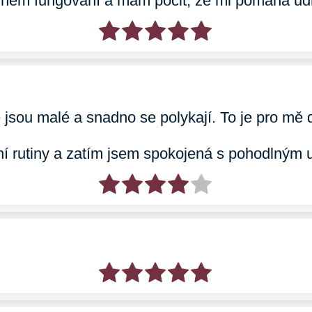
ěžném fungování a mám pocit, že mi pomáhá ud
 jsou malé a snadno se polykají. To je pro mě 
ní rutiny a zatím jsem spokojená s pohodlným 