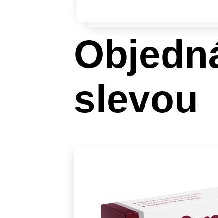
Objedn
slevou