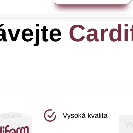
ávejte
Cardi
Vysoká kvalita