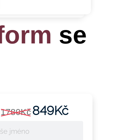
form
se
849Kč
1780Kč