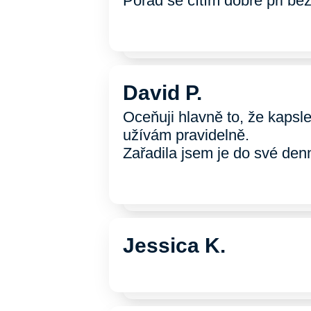
Pořád se cítím dobře při b
David P.
Oceňuji hlavně to, že kapsle
užívám pravidelně.
Zařadila jsem je do své den
Jessica K.